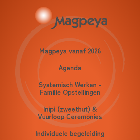
Magpeya vanaf 2026
Agenda
Systemisch Werken -
Familie Opstellingen
Inipi (zweethut) &
Vuurloop Ceremonies
Individuele begeleiding