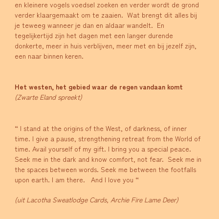
en kleinere vogels voedsel zoeken en verder wordt de grond
verder klaargemaakt om te zaaien. Wat brengt dit alles bij
je teweeg wanneer je dan en aldaar wandelt. En
tegelijkertijd zijn het dagen met een langer durende
donkerte, meer in huis verblijven, meer met en bij jezelf zijn,
een naar binnen keren.
Het westen, het gebied waar de regen vandaan komt
(Zwarte Eland spreekt)
“ I stand at the origins of the West, of darkness, of inner
time. I give a pause, strengthening retreat from the World of
time. Avail yourself of my gift. I bring you a special peace.
Seek me in the dark and know comfort, not fear. Seek me in
the spaces between words. Seek me between the footfalls
upon earth. I am there. And I love you “
(uit Lacotha Sweatlodge Cards, Archie Fire Lame Deer)