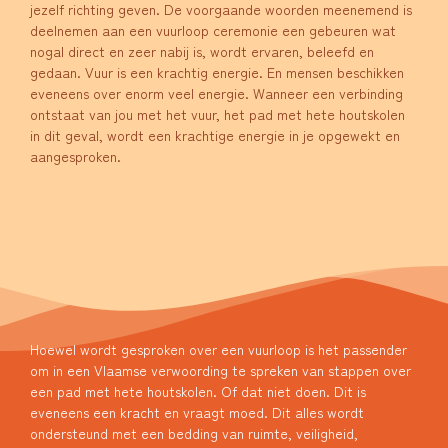
jezelf richting geven. De voorgaande woorden meenemend is
deelnemen aan een vuurloop ceremonie een gebeuren wat
nogal direct en zeer nabij is, wordt ervaren, beleefd en
gedaan. Vuur is een krachtig energie. En mensen beschikken
eveneens over enorm veel energie. Wanneer een verbinding
ontstaat van jou met het vuur, het pad met hete houtskolen
in dit geval, wordt een krachtige energie in je opgewekt en
aangesproken.
Hoewel wordt gesproken over een vuurloop is het passender
om in een Vlaamse verwoording te spreken van stappen over
een pad met hete houtskolen. Of dat niet doen. Dit is
eveneens een kracht en vraagt moed. Dit alles wordt
ondersteund met een bedding van ruimte, veiligheid,