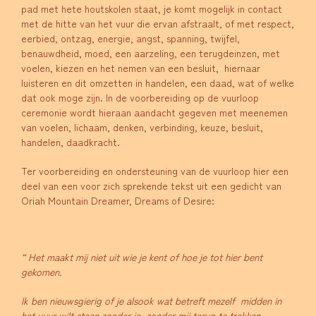
pad met hete houtskolen staat, je komt mogelijk in contact
met de hitte van het vuur die ervan afstraalt, of met respect,
eerbied, ontzag, energie, angst, spanning, twijfel,
benauwdheid, moed, een aarzeling, een terugdeinzen, met
voelen, kiezen en het nemen van een besluit, hiernaar
luisteren en dit omzetten in handelen, een daad, wat of welke
dat ook moge zijn. In de voorbereiding op de vuurloop
ceremonie wordt hieraan aandacht gegeven met meenemen
van voelen, lichaam, denken, verbinding, keuze, besluit,
handelen, daadkracht.
Ter voorbereiding en ondersteuning van de vuurloop hier een
deel van een voor zich sprekende tekst uit een gedicht van
Oriah Mountain Dreamer, Dreams of Desire:
“ Het maakt mij niet uit wie je kent of hoe je tot hier bent
gekomen.
Ik ben nieuwsgierig of je alsook wat betreft mezelf midden in
het vuur wilt staan zonder je, zonder mij terug te trekken.