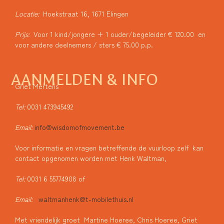
Locatie:
Hoekstraat 16, 1671 Elingen
Prijs:
Voor 1 kind/jongere + 1 ouder/begeleider € 120.00 en
voor andere deelnemers / sters € 75.00 p.p.
AANMELDEN & INFO
Griet Mertens
Tel:
0031 473945492
Email:
info@wisdomofmovement.be
Voor informatie en vragen betreffende de vuurloop zelf kan
contact opgenomen worden met Henk Waltman,
Tel:
0031 6 55774908 of
Email:
waltmanhenk@t-mobilethuis.nl
Met vriendelijk groet Martine Hoeree, Chris Hoeree, Griet